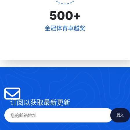
500
+
金冠体育卓越奖
订阅以获取最新更新