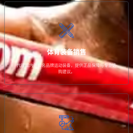
建议。
代理国内外知名品牌运动装备，提供正品保障与专业选购
体育装备销售
体育装备销售
代理国内外知名品牌运动装备，提供正品保障与专业选
购建议。
等多项目。