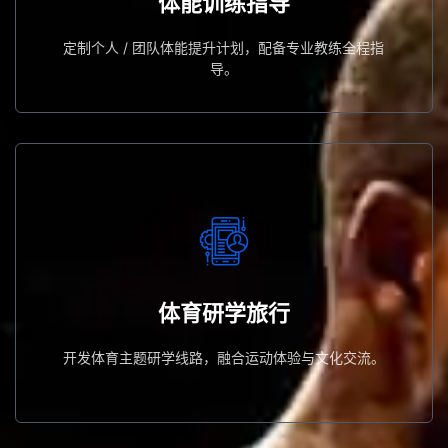
体能训练指导
体能训练指导
定制个人 / 团队体能提升计划，配备专业教练全程指
导。
开发体育主题研学线路，融合运动体验与文化交流。
体育研学旅行
体育研学旅行
开发体育主题研学线路，融合运动体验与文化交流。