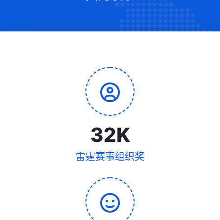
32
K
雷霆赛事组织奖