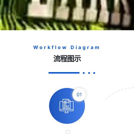
Workflow Diagram
流程图示
01