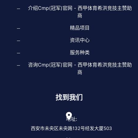
介绍Cmp(冠军)官网 - 西甲体育希洪竞技主赞助
商
精品项目
资讯中心
服务种类
咨询Cmp(冠军)官网 - 西甲体育希洪竞技主赞助
商
找到我们
地址:
西安市未央区未央路132号经发大厦503